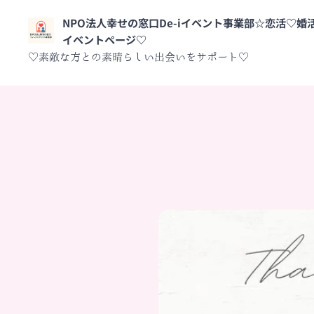
NPO法人幸せの窓口De-iイベント事業部☆恋活♡婚
イベントページ♡
♡素敵な方との素晴らしい出会いをサポート♡